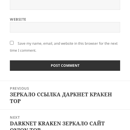
WEBSITE
Save my name, email, and website in this browser for the next
time I comment.
Post
PREVIOUS
navigation
ЗЕРКАЛО ССЫЛКА ДАРКНЕТ КРАКЕН
Previous
ТОР
post:
NEXT
DARKNET KRAKEN ЗЕРКАЛО САЙТ
Next
ONION TOR